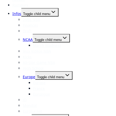
Rumeurs
Infos
Toggle child menu
Infos NBA
Finances
Draft
NCAA
Toggle child menu
March Madness
Jeux Vidéos NBA
Kicks
All-Star Game NBA
High School
Europe
Toggle child menu
Europe
France
Euroligue
JO
Mondial
Eurobasket