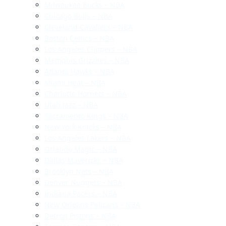
Milwaukee Bucks – NBA
Chicago Bulls – NBA
Cleveland Cavaliers – NBA
Boston Celtics – NBA
Los Angeles Clippers – NBA
Memphis Grizzlies – NBA
Atlanta Hawks – NBA
Miami Heat – NBA
Charlotte Hornets – NBA
Utah Jazz – NBA
Sacramento Kings – NBA
New York Knicks – NBA
Los Angeles Lakers – NBA
Orlando Magic – NBA
Dallas Mavericks – NBA
Brooklyn Nets – NBA
Denver Nuggets – NBA
Indiana Pacers – NBA
New Orleans Pelicans – NBA
Detroit Pistons – NBA