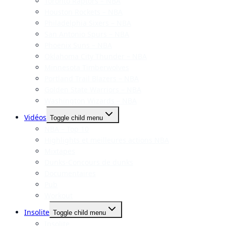
Toronto Raptors – NBA
Houston Rockets – NBA
Philadelphia Sixers – NBA
San Antonio Spurs – NBA
Phoenix Suns – NBA
Oklahoma City Thunder – NBA
Minnesota Timberwolves
Portland Trail Blazers – NBA
Golden State Warriors – NBA
Washington Wizards – NBA
Vidéos
Toggle child menu
NBA – Top 10
Highlights et meilleures actions NBA
Mixtapes
Dunks-Concours de dunks
Documentaires
Pub
Workout
Insolite
Toggle child menu
Insolite