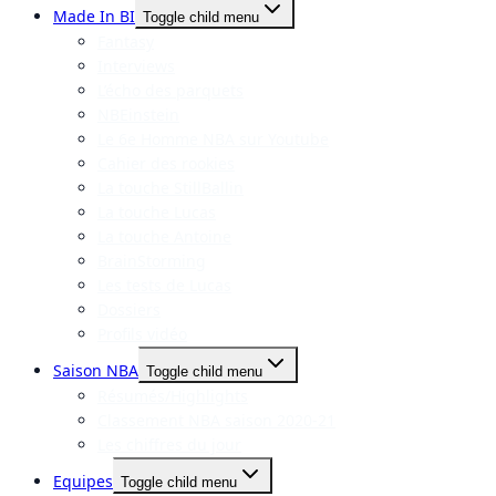
Made In BI
Toggle child menu
Fantasy
Interviews
L’écho des parquets
NBEinstein
Le 6e Homme NBA sur Youtube
Cahier des rookies
La touche StillBallin
La touche Lucas
La touche Antoine
BrainStorming
Les tests de Lucas
Dossiers
Profils vidéo
Saison NBA
Toggle child menu
Résumés/Highlights
Classement NBA saison 2020-21
Les chiffres du jour
Equipes
Toggle child menu