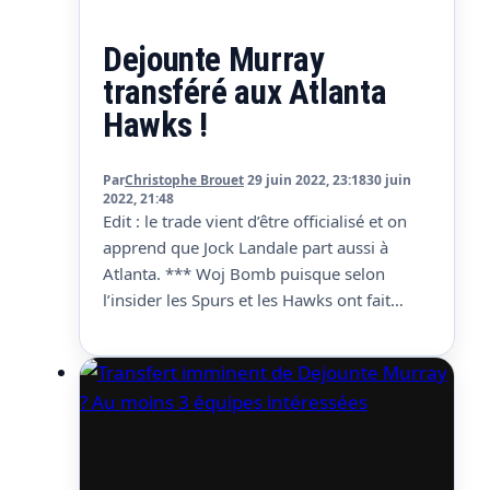
Dejounte Murray
transféré aux Atlanta
Hawks !
Par
Christophe Brouet
29 juin 2022, 23:18
30 juin
2022, 21:48
Edit : le trade vient d’être officialisé et on
apprend que Jock Landale part aussi à
Atlanta. *** Woj Bomb puisque selon
l’insider les Spurs et les Hawks ont fait
affaire pour un trade de Dejounte Murray.
Le meneur des Spurs débarque en Géorgie
en échange de trois premiers tours de draft
(2025, 2027 et…