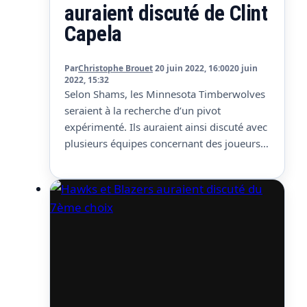
auraient discuté de Clint
Capela
Par
Christophe Brouet
20 juin 2022, 16:00
20 juin
2022, 15:32
Selon Shams, les Minnesota Timberwolves
seraient à la recherche d’un pivot
expérimenté. Ils auraient ainsi discuté avec
plusieurs équipes concernant des joueurs
de ce profil, notamment avec les Atlanta
Hawks au sujet de Clint Capela. On imagine
que c’est pour une association dans la
raquette avec Karl-Anthony Towns, alors
que depuis des années les Wolves…