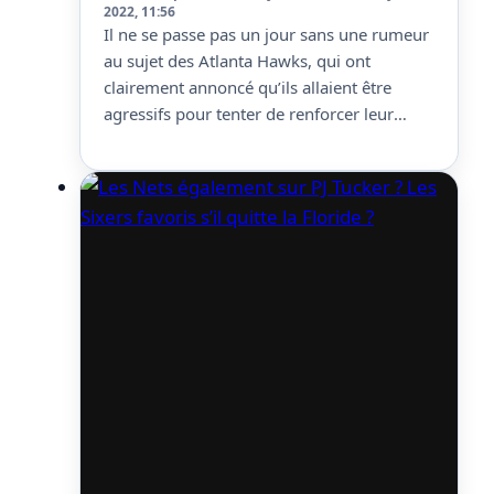
2022, 11:56
Il ne se passe pas un jour sans une rumeur
au sujet des Atlanta Hawks, qui ont
clairement annoncé qu’ils allaient être
agressifs pour tenter de renforcer leur
équipe. Il y a notamment un joueur dont le
nom circule énormément, c’est John
Collins. Il serait l’atout que les Hawks
tenteraient le plus d’échanger et
proposeraient…