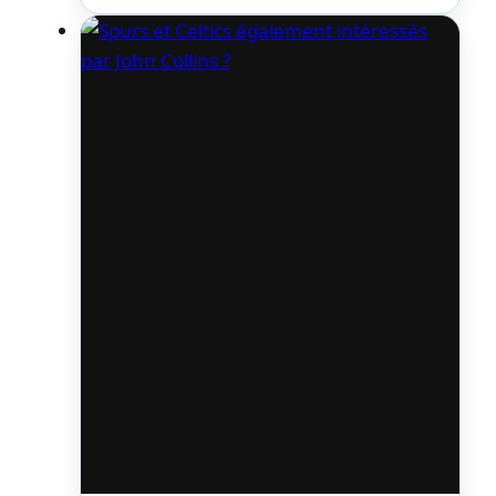
que les Suns ne seraient pas enclins à lui
donner et il se murmure qu’ils
s’apprêteraient à tenter…