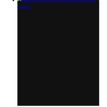
Ce dernier rapporte que Miami aurait
essayé de faire office de 3e équipe avant
qu’un accord ne…