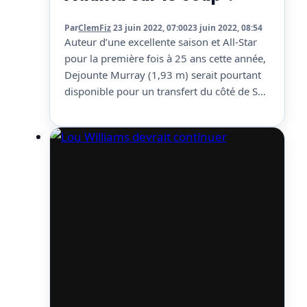
Par
ClemFiz
23 juin 2022, 07:00
23 juin 2022, 08:54
Auteur d’une excellente saison et All-Star
pour la première fois à 25 ans cette année,
Dejounte Murray (1,93 m) serait pourtant
disponible pour un transfert du côté de San
Antonio. Jake Fischer (Bleacher Report)
rapporte que les Spurs auraient eu des
discussions à son sujet avec les Hawks
autour d’un package incluant John Collins
(qu’Atlanta…