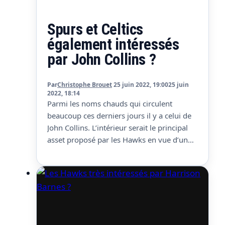
Spurs et Celtics
également intéressés
par John Collins ?
Par
Christophe Brouet
25 juin 2022, 19:00
25 juin
2022, 18:14
Parmi les noms chauds qui circulent
beaucoup ces derniers jours il y a celui de
John Collins. L’intérieur serait le principal
asset proposé par les Hawks en vue d’un
trade, qu’ils n’ont pas réussi à faire lors de
la draft. Ils devraient continuer de discuter
à son sujet, et si on en croit Jake Fisher,…