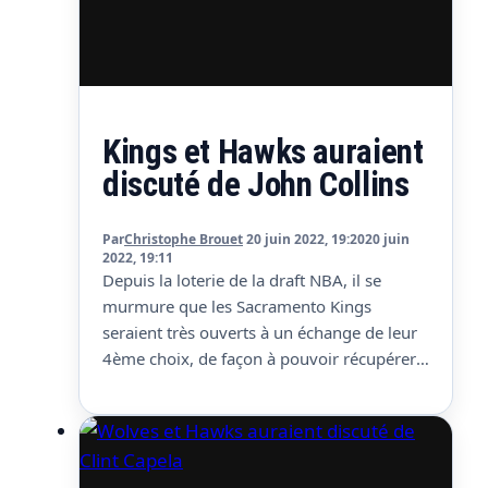
Kings et Hawks auraient
discuté de John Collins
Par
Christophe Brouet
20 juin 2022, 19:20
20 juin
2022, 19:11
Depuis la loterie de la draft NBA, il se
murmure que les Sacramento Kings
seraient très ouverts à un échange de leur
4ème choix, de façon à pouvoir récupérer
un joueur plus expérimenté qui pourrait
avoir plus d’impact à court terme qu’un
rookie. Selon Shams, aux dernières
nouvelles, ils seraient finalement plutôt à