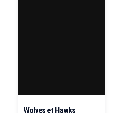
l’aise à…
Wolves et Hawks