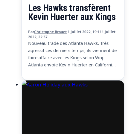
Les Hawks transfèrent
Kevin Huerter aux Kings
Par
Christophe Brouet
1 juillet 2022, 19:11
1 juillet
2022, 22:37
Nouveau trade des Atlanta Hawks. Très
agressif ces derniers temps, ils viennent de
faire affaire avec les Kings selon Woj.
Atlanta envoie Kevin Huerter en Californie
et reçoit en échange Moe Harkless, Justin
Holiday et un futur tour de draft. Le pick
est protégé Top 14 en 2024, puis Top 12 en
2025, Top 10…