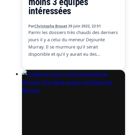
moins 3 équipes
intéressées
Par
Christophe Brouet
29 juin 2022, 22:51
Parmi les dossiers très chauds des derniers
jours il y a celui du meneur Dejounte
Murray. Il se murmure qu’il serait
disponible et qu’il y aurait eu des
discussions pour un trade avec les Hawks,
mais jusque là rien ne s’est matérialisé.
Toutefois, si on en croit Marc Stein, les
choses s’accéléreraient et son trade…