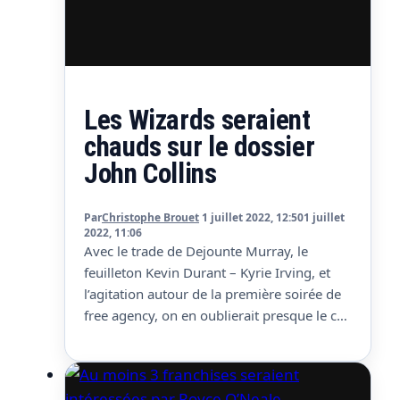
Les Wizards seraient
chauds sur le dossier
John Collins
Par
Christophe Brouet
1 juillet 2022, 12:50
1 juillet
2022, 11:06
Avec le trade de Dejounte Murray, le
feuilleton Kevin Durant – Kyrie Irving, et
l’agitation autour de la première soirée de
free agency, on en oublierait presque le cas
John Collins. Il y a encore quelques jours,
son départ était imminent et inéluctable,
mais rien ne serait finalement aussi sûr. S’il