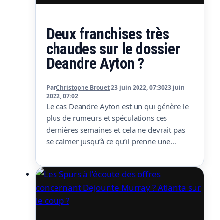
Deux franchises très
chaudes sur le dossier
Deandre Ayton ?
Par
Christophe Brouet
23 juin 2022, 07:30
23 juin
2022, 07:02
Le cas Deandre Ayton est un qui génère le
plus de rumeurs et spéculations ces
dernières semaines et cela ne devrait pas
se calmer jusqu’à ce qu’il prenne une
décision. Rappelons qu’il sera restricted
free agent puisque lui et les Suns n’ont pas
trouvé d’accord pour une prolongation
avant le début de saison. Le Bahamien…