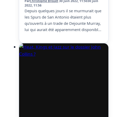
Par
Christophe Brouet
30 juin 2022, 11:50
30 juin
2022, 11:56
Depuis quelques jours il se murmurait que
les Spurs de San Antonio étaient plus
qu’ouverts à un trade de Dejounte Murray,
lui qui aurait été apparemment disponible
avant même la deadline des transferts. Ce
statut a beaucoup surpris puisque Murray
a réalisé une énorme saison et est devenu
All-Star avec les Texans. Un trade est…