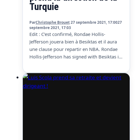
Turquie
Par
Christophe Brouet
27 septembre 2021, 17:00
27
septembre 2021, 17:03
Edit : C’est confirmé, Rondae Hollis-
Jefferson jouera bien à Besiktas et il aura
une clause pour repartir en NBA. Rondae
Hollis-Jefferson has signed with Besiktas in
Turkey, his agent Adie von Gontard told
ESPN. The 26-year old played 319 NBA
games since being drafted in 2015. He has
a NBA out clause in his contract….