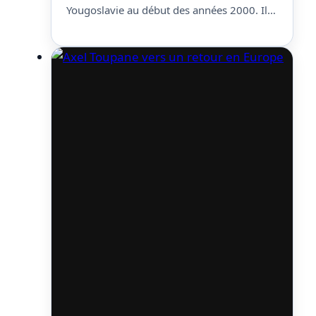
Yougoslavie au début des années 2000. Il
va se concentrer uniquement sur la
sélection, et a confié au média serbe
Mozzart Sport qu’il allait « réparer » tout le
système. Et quand on lui…