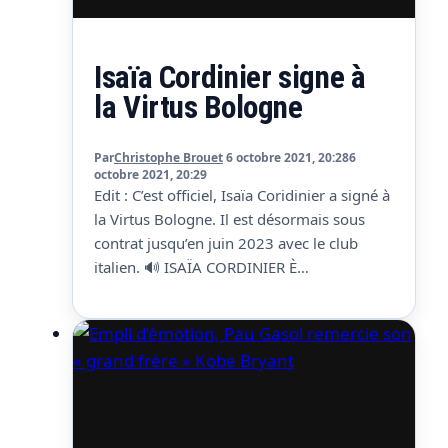
Isaïa Cordinier signe à
la Virtus Bologne
Par
Christophe Brouet
6 octobre 2021, 20:28
6
octobre 2021, 20:29
Edit : C’est officiel, Isaïa Coridinier a signé à
la Virtus Bologne. Il est désormais sous
contrat jusqu’en juin 2023 avec le club
italien. 🔊 ISAÏA CORDINIER È
BIANCONERO ⚪️⚫️ 🇮🇹
https://t.co/o3MQOrxiAD🇺🇸
https://t.co/ULxJxjcvXG#BlackisBack
#WelcomeIsaïa
pic.twitter.com/KMXtZfPcWo — Virtus
Bologna (@VirtusBo) October 6, 2021 3
octobre : Pressenti un temps en NBA aux