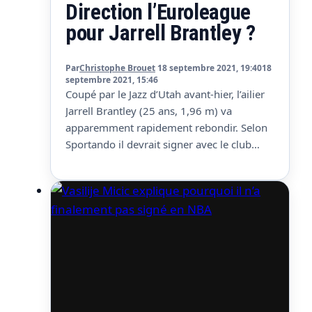
Direction l’Euroleague
pour Jarrell Brantley ?
Par
Christophe Brouet
18 septembre 2021, 19:40
18
septembre 2021, 15:46
Coupé par le Jazz d’Utah avant-hier, l’ailier
Jarrell Brantley (25 ans, 1,96 m) va
apparemment rapidement rebondir. Selon
Sportando il devrait signer avec le club
russe de l’UNICS Kazan, qui sera en
Euroleague cette saison. En two-way
contract avec le Jazz, il a joué un total de 37
matchs ces deux dernières saisons, pour
seulement…