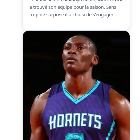
a trouvé son équipe pour la saison. Sans
trop de surprise il a choisi de s’engager
avec son ancien club : Bàsquet Girona. La
radio catalane assure que l’ancien joueur
des Grizzlies, Raptors et Lakers sera
présenté en début de semaine…