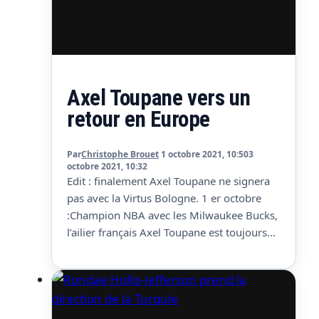
Axel Toupane vers un
retour en Europe
Par
Christophe Brouet
1 octobre 2021, 10:50
3
octobre 2021, 10:32
Edit : finalement Axel Toupane ne signera
pas avec la Virtus Bologne. 1 er octobre
:Champion NBA avec les Milwaukee Bucks,
l’ailier français Axel Toupane est toujours
sans club. Visiblement la suite pour lui ce
ne sera pas en NBA puisque selon le média
italien La Prealpina, il serait très proche de
s’engager avec la…