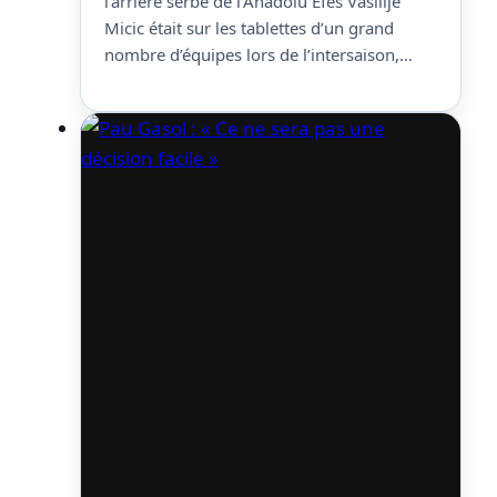
l’arrière serbe de l’Anadolu Efes Vasilije
Micic était sur les tablettes d’un grand
nombre d’équipes lors de l’intersaison,
dont plusieurs franchises NBA, dont le
Thunder à qui les droits appartiennent, ou
encore les Chicago Bulls. Finalement, alors
que son agent expliquait qu’il était prêt
pour la NBA, il…