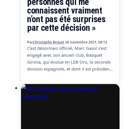
personnes qui me
connaissent vraiment
n’ont pas été surprises
par cette décision »
Par
Christophe Brouet
26 novembre 2021, 08:12
C’est désormais officiel, Marc Gasol s’est
engagé avec son ancien club, Basquet
Girona, qui évolue en LEB Oro, la seconde
division espagnole, et dont il est président
depuis quelques semaines. Forcément son
cœur a parlé quand il a décidé de signer à
Girona où il a joué de 2006 à 2008. « J’y
étais il y…