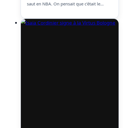
saut en NBA. On pensait que c’était le
chemin que cela prenait puisqu’il était parti
aux Etats-Unis pour faire des essais avec
les Nets et il se murmurait qu’il pouvait y
avoir une chance qu’il…