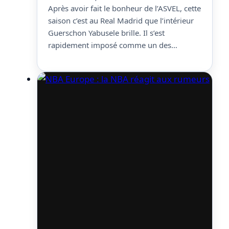
Après avoir fait le bonheur de l’ASVEL, cette
saison c’est au Real Madrid que l’intérieur
Guerschon Yabusele brille. Il s’est
rapidement imposé comme un des
meilleurs joueurs de l’équipe, de quoi peut-
être donner envie à des franchises NBA de
le refaire venir dans la grande ligue.
Toutefois, quand Eurohoops lui demande
s’il pense à un…