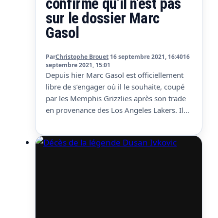
confirme qu’il n’est pas
sur le dossier Marc
Gasol
Par
Christophe Brouet
16 septembre 2021, 16:40
16
septembre 2021, 15:01
Depuis hier Marc Gasol est officiellement
libre de s’engager où il le souhaite, coupé
par les Memphis Grizzlies après son trade
en provenance des Los Angeles Lakers. Il
devrait continuer sa carrière en Espagne et
sa signature à Girona semble se confirmer
puisque le FC Barcelone, qui apparaissait
comme la seconde option plausible, a
annoncé…