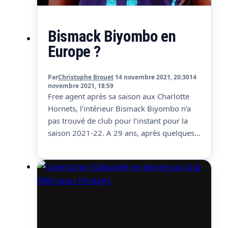
Bismack Biyombo en
Europe ?
Par
Christophe Brouet
14 novembre 2021, 20:30
14
novembre 2021, 18:59
Free agent après sa saison aux Charlotte
Hornets, l’intérieur Bismack Biyombo n’a
pas trouvé de club pour l’instant pour la
saison 2021-22. A 29 ans, après quelques
saisons décevantes, il pourrait bien tenter
une autre aventure, en Europe. En tout cas
il y aurait au moins une grosse écurie
européenne qui aimerait le récupérer
selon…