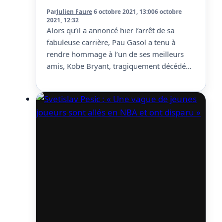
Par
Julien Faure
6 octobre 2021, 13:00
6 octobre
2021, 12:32
Alors qu’il a annoncé hier l’arrêt de sa
fabuleuse carrière, Pau Gasol a tenu à
rendre hommage à l’un de ses meilleurs
amis, Kobe Bryant, tragiquement décédé
en janvier 2020. Longtemps coéquipiers
aux Lakers, les deux hommes avaient loué
une amitié sincère. Alors Gasol s’est
exprimé sur celui qui l’a beaucoup aidé tout
au long…