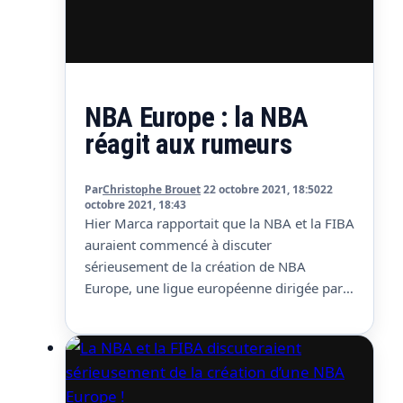
NBA Europe : la NBA
réagit aux rumeurs
Par
Christophe Brouet
22 octobre 2021, 18:50
22
octobre 2021, 18:43
Hier Marca rapportait que la NBA et la FIBA
auraient commencé à discuter
sérieusement de la création de NBA
Europe, une ligue européenne dirigée par
la NBA. Les négociations seraient en bonne
voie selon le média espagnol, et la ligue
pourrait voir rapidement le jour. Mais la
NBA n’a pas tardé à réagir. Mike Bass,…