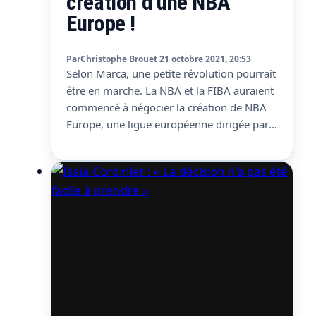
création d’une NBA
Europe !
Par
Christophe Brouet
21 octobre 2021, 20:53
Selon Marca, une petite révolution pourrait
être en marche. La NBA et la FIBA auraient
commencé à négocier la création de NBA
Europe, une ligue européenne dirigée par
la NBA. Les négociations seraient en bonne
voie, et la ligue pourrait voir rapidement le
jour. On parle même d’une possible mise
en place dès la saison…