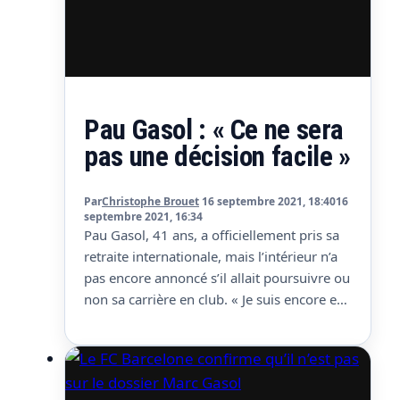
Pau Gasol : « Ce ne sera
pas une décision facile »
Par
Christophe Brouet
16 septembre 2021, 18:40
16
septembre 2021, 16:34
Pau Gasol, 41 ans, a officiellement pris sa
retraite internationale, mais l’intérieur n’a
pas encore annoncé s’il allait poursuivre ou
non sa carrière en club. « Je suis encore en
train de réfléchir pour savoir si je dois
continuer ou non. Ce ne sera pas une
décision facile à prendre et quand je le
saurai, je…