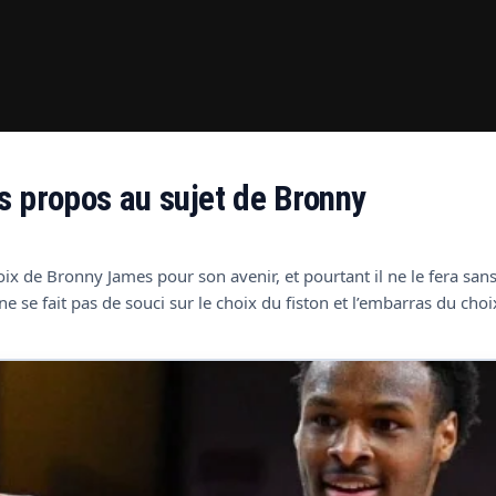
s propos au sujet de Bronny
x de Bronny James pour son avenir, et pourtant il ne le fera sans 
 se fait pas de souci sur le choix du fiston et l’embarras du choi