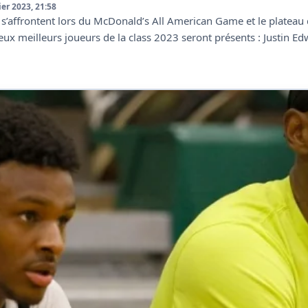
ier 2023, 21:58
s’affrontent lors du McDonald’s All American Game et le plateau
 deux meilleurs joueurs de la class 2023 seront présents : Justin E