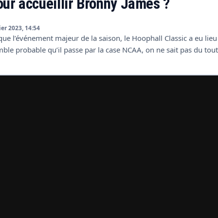
our accueillir Bronny James ?
ier 2023, 14:54
ue l’événement majeur de la saison, le Hoophall Classic a eu lieu i
mble probable qu’il passe par la case NCAA, on ne sait pas du tout 