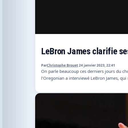
LeBron James clarifie se
Par
Christophe Brouet
24 janvier 2023, 22:41
On parle beaucoup ces derniers jours du choi
l’Oregonian a interviewé LeBron James, qui ne