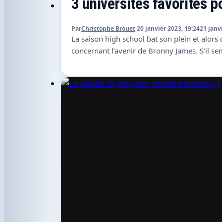
3 universités favorites p
Par
Christophe Brouet
20 janvier 2023, 19:24
21 janv
La saison high school bat son plein et alors q
concernant l’avenir de Bronny James. S’il se